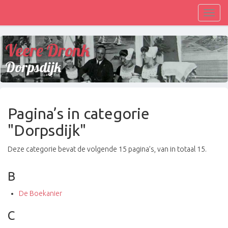
Toggl
navig
Veere Dronk
Dorpsdijk
Pagina’s in categorie
"Dorpsdijk"
Deze categorie bevat de volgende 15 pagina’s, van in totaal 15.
B
De Boekanier
C