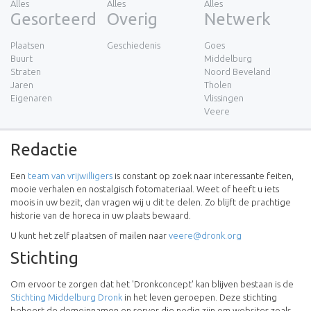
Alles
Alles
Alles
Gesorteerd
Overig
Netwerk
Plaatsen
Geschiedenis
Goes
Buurt
Middelburg
Straten
Noord Beveland
Jaren
Tholen
Eigenaren
Vlissingen
Veere
Redactie
Een
team van vrijwilligers
is constant op zoek naar interessante feiten,
mooie verhalen en nostalgisch fotomateriaal. Weet of heeft u iets
moois in uw bezit, dan vragen wij u dit te delen. Zo blijft de prachtige
historie van de horeca in uw plaats bewaard.
U kunt het zelf plaatsen of mailen naar
veere@dronk.org
Stichting
Om ervoor te zorgen dat het 'Dronkconcept' kan blijven bestaan is de
Stichting Middelburg Dronk
in het leven geroepen. Deze stichting
beheert de domeinnamen en server die nodig zijn om websites zoals