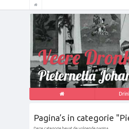
Veere Dron
Pieternella Joha
Drin
Pagina’s in categorie "P
Deze categorie bevat de volgende pagina.