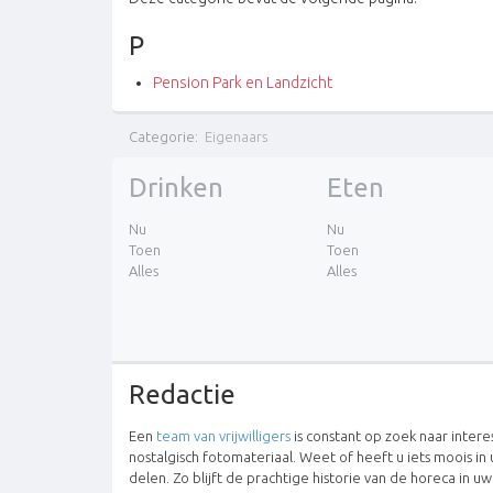
P
Pension Park en Landzicht
Categorie
:
Eigenaars
Drinken
Eten
Nu
Nu
Toen
Toen
Alles
Alles
Redactie
Een
team van vrijwilligers
is constant op zoek naar inter
nostalgisch fotomateriaal. Weet of heeft u iets moois in 
delen. Zo blijft de prachtige historie van de horeca in u