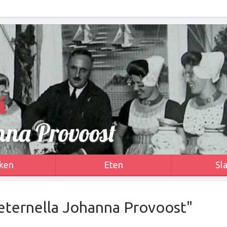
k
nna Provoost
ken
Eten
Sl
ieternella Johanna Provoost"