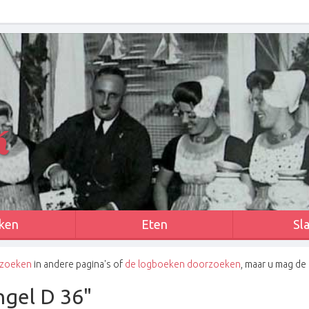
k
ken
Eten
Sl
 zoeken
in andere pagina's of
de logboeken doorzoeken
, maar u mag de
ingel D 36"