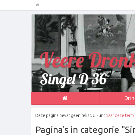
Veere Dron
Singel D 36
Drin
Deze pagina bevat geen tekst. U kunt
naar deze term
Pagina’s in categorie "S