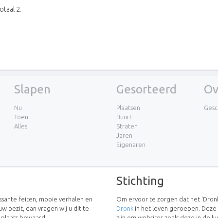
otaal 2.
Slapen
Gesorteerd
Ov
Nu
Plaatsen
Gesc
Toen
Buurt
Alles
Straten
Jaren
Eigenaren
Stichting
essante feiten, mooie verhalen en
Om ervoor te zorgen dat het 'Dronk
uw bezit, dan vragen wij u dit te
Dronk
in het leven geroepen. Deze
w plaats bewaard.
zijn om websites zoals deze in de 