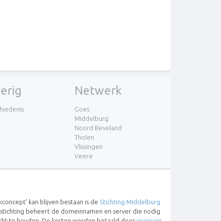
erig
Netwerk
hiedenis
Goes
Middelburg
Noord Beveland
Tholen
Vlissingen
Veere
concept' kan blijven bestaan is de
Stichting Middelburg
 stichting beheert de domeinnamen en server die nodig
lucht te houden. De kosten worden betaald door
sponsors