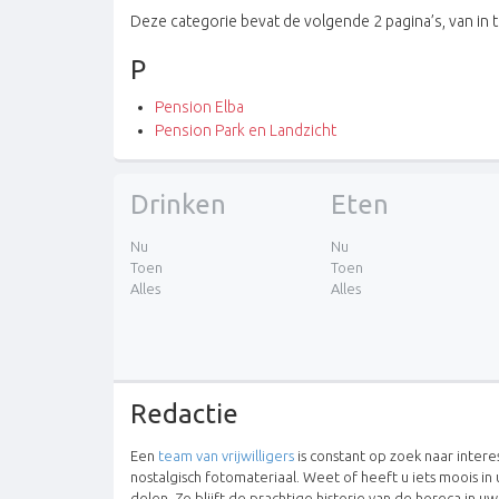
Deze categorie bevat de volgende 2 pagina’s, van in t
P
Pension Elba
Pension Park en Landzicht
Drinken
Eten
Nu
Nu
Toen
Toen
Alles
Alles
Redactie
Een
team van vrijwilligers
is constant op zoek naar inter
nostalgisch fotomateriaal. Weet of heeft u iets moois in 
delen. Zo blijft de prachtige historie van de horeca in u