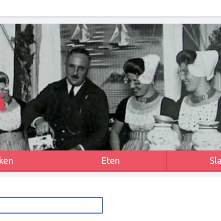
k
ken
Eten
Sl