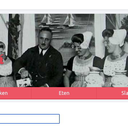
k
ken
Eten
Sl