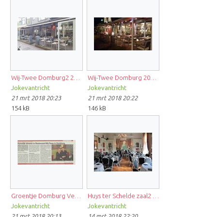
Wij-Twee Domburg2 2015 FB.jpg
Wij-Twee Domburg 2015 FB.jpg
Jokevantricht
Jokevantricht
21 mrt 2018 20:23
21 mrt 2018 20:22
154 kB
146 kB
Groentje Domburg Veerse Bode.jpg
Huys ter Schelde zaal2 FB.jpg
Jokevantricht
Jokevantricht
21 mrt 2018 20:13
14 mrt 2018 22:20