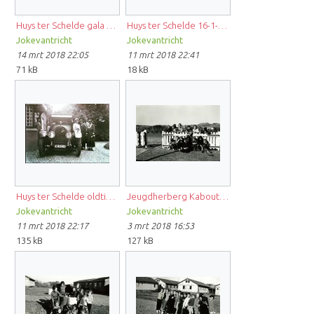
Huys ter Schelde gala 2017 FB.jpg
Huys ter Schelde 16-1-1993 PZC.JPG
Jokevantricht
Jokevantricht
14 mrt 2018 22:05
11 mrt 2018 22:41
71 kB
18 kB
Huys ter Schelde oldtimer.jpg
Jeugdherberg Kabouters Waterh.A.Bruijn-Theeuwes.jpg
Jokevantricht
Jokevantricht
11 mrt 2018 22:17
3 mrt 2018 16:53
135 kB
127 kB