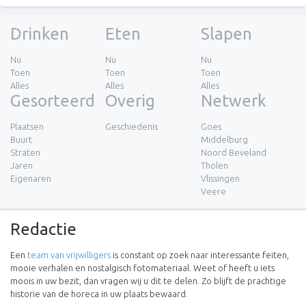
Drinken
Eten
Slapen
Nu
Nu
Nu
Toen
Toen
Toen
Alles
Alles
Alles
Gesorteerd
Overig
Netwerk
Plaatsen
Geschiedenis
Goes
Buurt
Middelburg
Straten
Noord Beveland
Jaren
Tholen
Eigenaren
Vlissingen
Veere
Redactie
Een
team van vrijwilligers
is constant op zoek naar interessante feiten,
mooie verhalen en nostalgisch fotomateriaal. Weet of heeft u iets
moois in uw bezit, dan vragen wij u dit te delen. Zo blijft de prachtige
historie van de horeca in uw plaats bewaard.