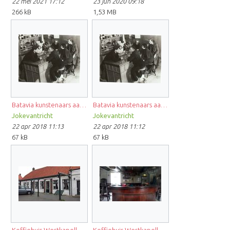
22 mei 2021 17:12
23 jun 2020 09:18
266 kB
1,53 MB
Batavia kunstenaars aan de toog.jpg
Batavia kunstenaars aan de toog Bart Koster.jpg
Jokevantricht
Jokevantricht
22 apr 2018 11:13
22 apr 2018 11:12
67 kB
67 kB