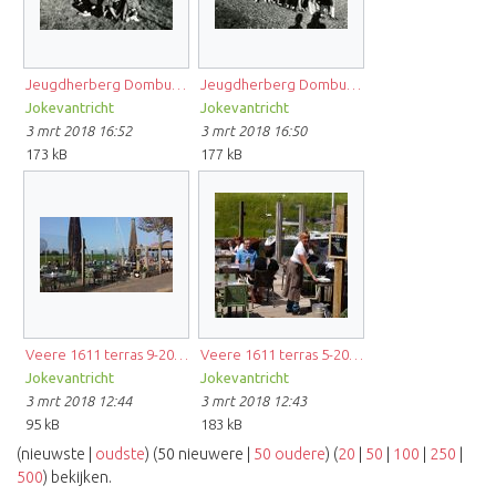
Jeugdherberg Domburg4 A.Bruijn-Theeuwes.jpg
Jeugdherberg Domburg2.jpg
Jokevantricht
Jokevantricht
3 mrt 2018 16:52
3 mrt 2018 16:50
173 kB
177 kB
Veere 1611 terras 9-2014 FB.jpg
Veere 1611 terras 5-2014 FB.jpg
Jokevantricht
Jokevantricht
3 mrt 2018 12:44
3 mrt 2018 12:43
95 kB
183 kB
(nieuwste |
oudste
) (50 nieuwere |
50 oudere
) (
20
|
50
|
100
|
250
|
500
) bekijken.