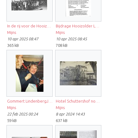
In de rij voor de Hooizolder in Westkapelle, jaren 80.jpg
Bijdrage Hooizolder Lokale Bands in Gimmick 1989.jpg
Mijns
Mijns
10 apr 2025 08:47
10 apr 2025 08:45
365 kB
708 kB
Gommert LindenbergJPG.jpeg
Hotel Schuttershof nov 1944.JPG
Mijns
Mijns
22 feb 2025 00:24
8 apr 2024 14:43
59 kB
637 kB