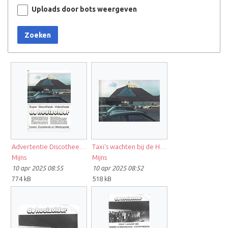
Uploads door bots weergeven
Zoeken
Advertentie Discotheek-videotheek Gimmick okt 1985.jpg
Taxi's wachten bij de Hooizolder, 1985.jpg
Mijns
Mijns
10 apr 2025 08:55
10 apr 2025 08:52
774 kB
518 kB