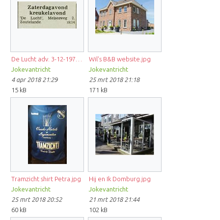
De Lucht adv. 3-12-1977.JPG
Wil's B&B website.jpg
Jokevantricht
Jokevantricht
4 apr 2018 21:29
25 mrt 2018 21:18
15 kB
171 kB
Tramzicht shirt Petra.jpg
Hij en Ik Domburg.jpg
Jokevantricht
Jokevantricht
25 mrt 2018 20:52
21 mrt 2018 21:44
60 kB
102 kB