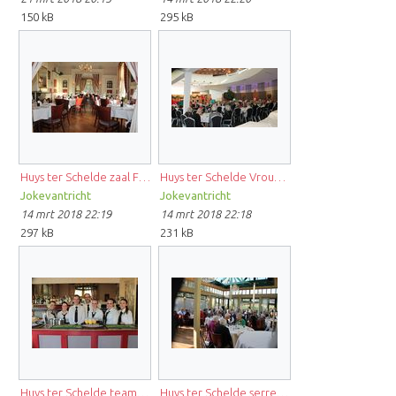
150 kB
295 kB
Huys ter Schelde zaal FB.jpg
Huys ter Schelde Vrouwennetwerk 12-2016FB.jpg
Jokevantricht
Jokevantricht
14 mrt 2018 22:19
14 mrt 2018 22:18
297 kB
231 kB
Huys ter Schelde team 2017 FB.jpg
Huys ter Schelde serre.jpg