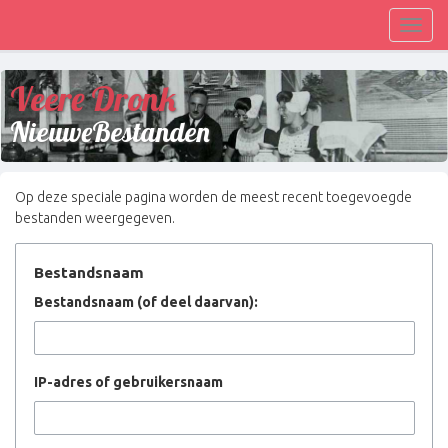
Toggl
navig
Veere Dronk
NieuweBestanden
Op deze speciale pagina worden de meest recent toegevoegde
bestanden weergegeven.
Bestandsnaam
Bestandsnaam (of deel daarvan):
IP-adres of gebruikersnaam