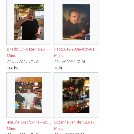
B7adb961-642e-4ba3-8ed4-b3be6612db14.JPG
41cc5616-290a-4f06-81e3-eb7121e8752b.JPG
Mijns
Mijns
22 mei 2021 17:14
22 mei 2021 17:14
186 kB
38 kB
4ce5f815-ecf5-44a7-8089-bfcd0677716d.JPG
Suzanne van der Sluijs - Jakobsen.jpg
Mijns
Mijns