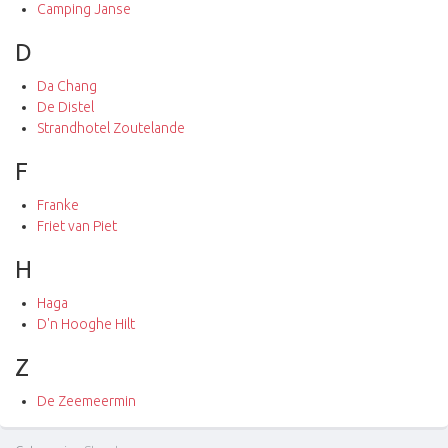
Camping Janse
D
Da Chang
De Distel
Strandhotel Zoutelande
F
Franke
Friet van Piet
H
Haga
D'n Hooghe Hilt
Z
De Zeemeermin