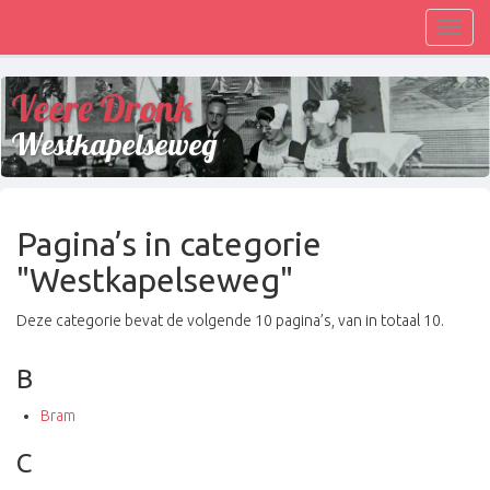
Toggl
navig
Veere Dronk
Westkapelseweg
Pagina’s in categorie
"Westkapelseweg"
Deze categorie bevat de volgende 10 pagina’s, van in totaal 10.
B
Bram
C