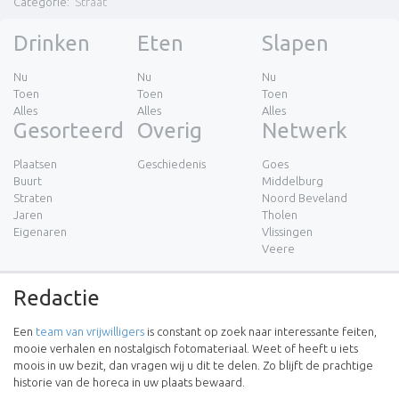
Categorie
:
Straat
Drinken
Eten
Slapen
Nu
Nu
Nu
Toen
Toen
Toen
Alles
Alles
Alles
Gesorteerd
Overig
Netwerk
Plaatsen
Geschiedenis
Goes
Buurt
Middelburg
Straten
Noord Beveland
Jaren
Tholen
Eigenaren
Vlissingen
Veere
Redactie
Een
team van vrijwilligers
is constant op zoek naar interessante feiten,
mooie verhalen en nostalgisch fotomateriaal. Weet of heeft u iets
moois in uw bezit, dan vragen wij u dit te delen. Zo blijft de prachtige
historie van de horeca in uw plaats bewaard.