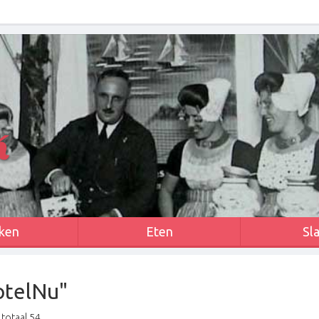
k
ken
Eten
Sl
otelNu"
totaal 54.