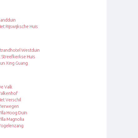
andduin
et Rijswijksche Huis
trandhotel Westduin
t Streefkerkse Huis
un Xing Guang
e Valk
alkenhof
et Verschil
Vierwegen
illa Hoog Duin
illa Magnolia
Vogelenzang