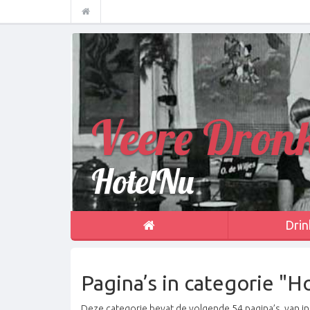
Veere Dron
HotelNu
Drin
Pagina’s in categorie "H
Deze categorie bevat de volgende 54 pagina’s, van in 