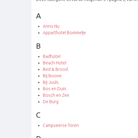
A
Anno Nu
Apparthotel Bommelje
B
Badhotel
Beach Hotel
Bed & Brood
Bij Boone
Bij Juuls
Bos en Duin
Bosch en Zee
De Burg
C
Campveerse Toren