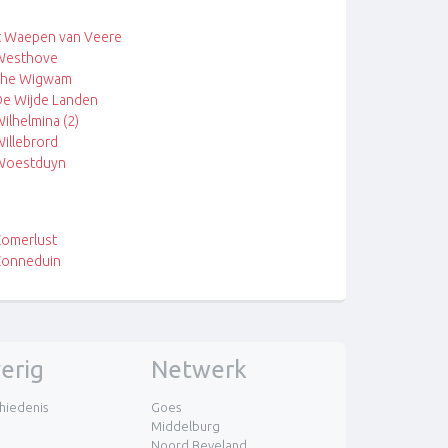
t Waepen van Veere
Westhove
The Wigwam
e Wijde Landen
ilhelmina (2)
illebrord
Woestduyn
omerlust
Zonneduin
erig
Netwerk
hiedenis
Goes
Middelburg
Noord Beveland