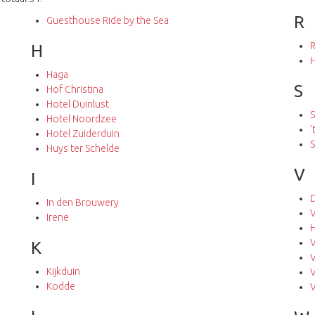
R
Guesthouse Ride by the Sea
R
H
H
Haga
S
Hof Christina
Hotel Duinlust
S
Hotel Noordzee
'
Hotel Zuiderduin
S
Huys ter Schelde
V
I
D
In den Brouwery
V
Irene
H
K
V
Kijkduin
V
Kodde