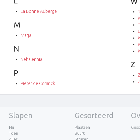
L
W
La Bonne Auberge
'
M
D
Marja
W
W
N
Nehalennia
Z
P
Z
Pieter de Coninck
Slapen
Gesorteerd
Ov
Nu
Plaatsen
Gesc
Toen
Buurt
Alles
Straten