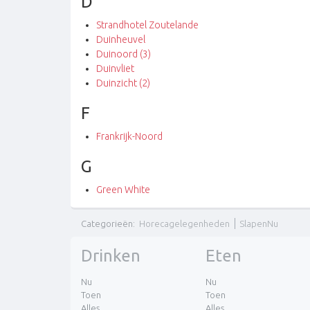
D
Strandhotel Zoutelande
Duinheuvel
Duinoord (3)
Duinvliet
Duinzicht (2)
F
Frankrijk-Noord
G
Green White
Categorieën
:
Horecagelegenheden
SlapenNu
Drinken
Eten
Nu
Nu
Toen
Toen
Alles
Alles